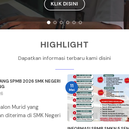
KLIK DI SINI
HIGHLIGHT
Dapatkan informasi terbaru kami disini
LANG SPMB 2026 SMK NEGERI
11
NG
Mei
26
alon Murid yang
an diterima di SMK Negeri
INFORMASI SPMB SMKN 5 S