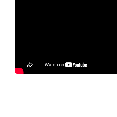
situs slot
daftar sbobet
https://peruvianrestaurantnaples.com/