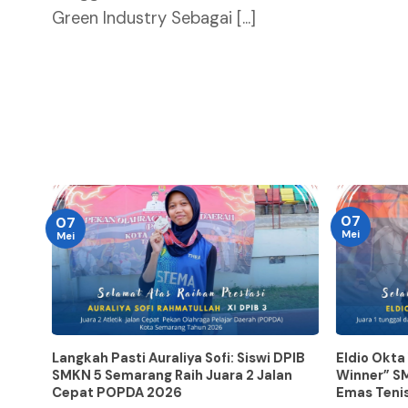
Green Industry Sebagai [...]
07
07
Mei
Mei
Langkah Pasti Auraliya Sofi: Siswi DPIB
Eldio Okta
SMKN 5 Semarang Raih Juara 2 Jalan
Winner” S
Cepat POPDA 2026
Emas Teni