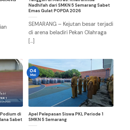
Nadhifah dari SMKN 5 Semarang Sabet
Emas Gulat POPDA 2026
SEMARANG – Kejutan besar terjadi
ian
di arena beladiri Pekan Olahraga
[...]
04
Mei
 Podium di
Apel Pelepasan Siswa PKL Periode 1
lana Sabet
SMKN 5 Semarang