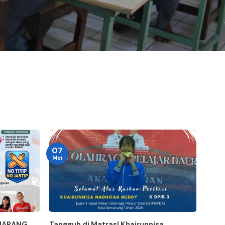
07
Mei
EMARANG
Tangguh di Matras! Khairunnisa